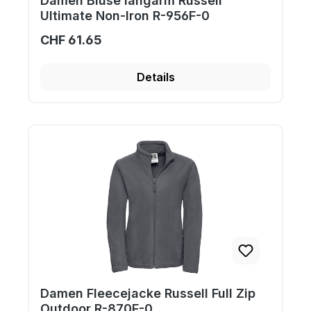
Damen Bluse langarm Russell
Ultimate Non-Iron R-956F-0
CHF 61.65
Details
Damen Fleecejacke Russell Full Zip
Outdoor R-870F-0