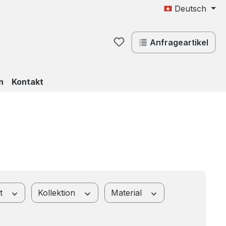
Deutsch
Du hast 0 Produkte auf d
Anfrageartikel
n
Kontakt
ht
Kollektion
Material