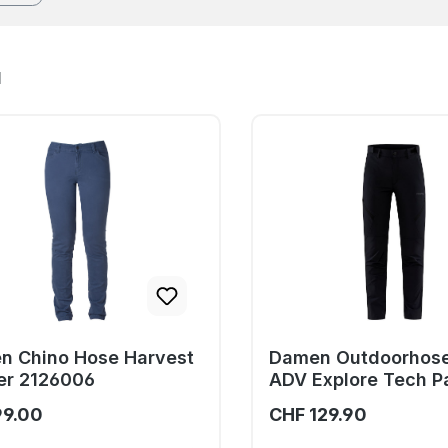
l
n Chino Hose Harvest
Damen Outdoorhose
er 2126006
ADV Explore Tech P
1910393
99.00
CHF 129.90