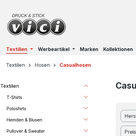
m Hauptinhalt springen
Zur Suche springen
Zur Hauptnavigation springen
Textilien
Werbeartikel
Marken
Kollektionen
Textilien
Hosen
Casualhosen
Casu
Textilien
T-Shirts
Poloshirts
Hers
Hemden & Blusen
Pullover & Sweater
Prei