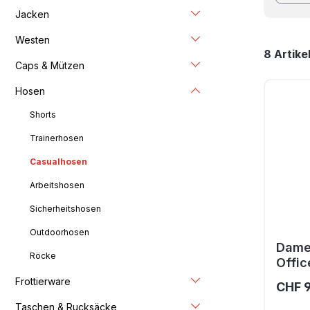
Jacken
Westen
8 Artike
Caps & Mützen
Hosen
Shorts
Trainerhosen
Casualhosen
Arbeitshosen
Sicherheitshosen
Outdoorhosen
Dame
Röcke
Offic
Frottierware
CHF 
Taschen & Rucksäcke