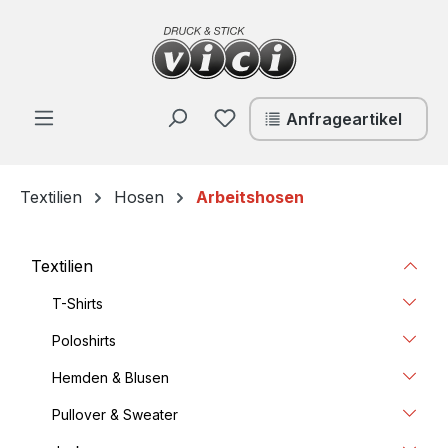
Zum Hauptinhalt springen
Du hast 0 Produkte auf de
Anfrageartikel
Textilien
Hosen
Arbeitshosen
Textilien
T-Shirts
Poloshirts
Hemden & Blusen
Pullover & Sweater