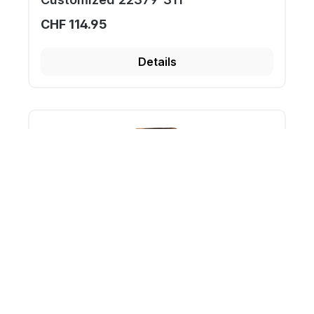
CHF 114.95
Details
Herren Arbeitshose Mascot
Customized 22479-230