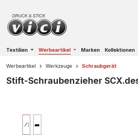
m Hauptinhalt springen
Zur Suche springen
Zur Hauptnavigation springen
Textilien
Werbeartikel
Marken
Kollektionen
Werbeartikel
Werkzeuge
Schraubgerät
Stift-Schraubenzieher SCX.de
Bildergalerie überspringen