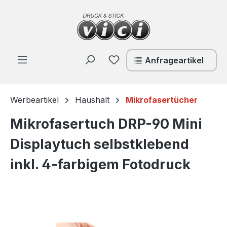
Zum Hauptinhalt springen
Du hast 0 Produkte auf de
Anfrageartikel
Werbeartikel
Haushalt
Mikrofasertücher
Mikrofasertuch DRP-90 Mini
Displaytuch selbstklebend
inkl. 4-farbigem Fotodruck
Bildergalerie überspringen