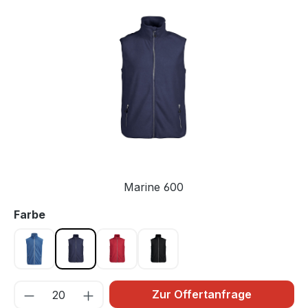
Bildergalerie überspringen
Marine 600
auswählen
Farbe
Blau 534
Marine 600
Rot 400
Schwarz 900
Zur Offertanfrage