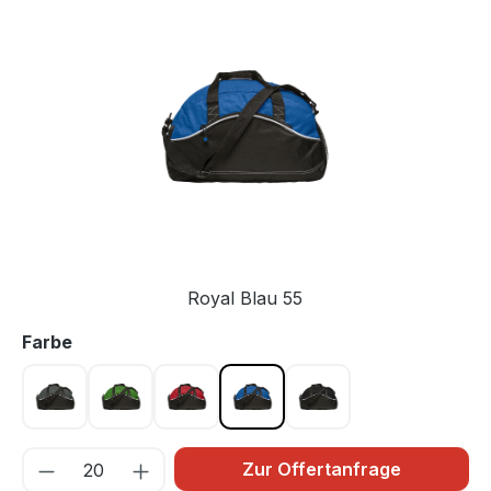
Bildergalerie überspringen
Royal Blau 55
auswählen
Farbe
Anthrazit 96
Apfelgrün 605
Rot 35
Royal Blau 55
Schwarz 99
Zur Offertanfrage