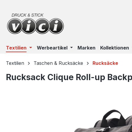
m Hauptinhalt springen
Zur Suche springen
Zur Hauptnavigation springen
Textilien
Werbeartikel
Marken
Kollektionen
Textilien
Taschen & Rucksäcke
Rucksäcke
Rucksack Clique Roll-up Back
Bildergalerie überspringen