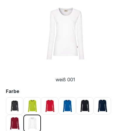
Bildergalerie überspringen
weiß 001
auswählen
Farbe
karbongrau 064
kiwi 040
rot 002
royalblau 010
schwarz 005
tinte 034
weinrot 017
weiß 001