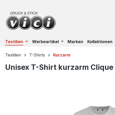
m Hauptinhalt springen
Zur Suche springen
Zur Hauptnavigation springen
Textilien
Werbeartikel
Marken
Kollektionen
Textilien
T-Shirts
Kurzarm
Unisex T-Shirt kurzarm Clique
Bildergalerie überspringen