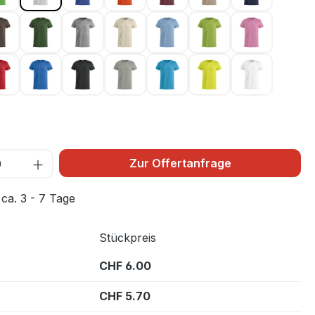
la 44
Dunkelmocca 825
Flaschengrün 68
Graumeliert 95
Hellbeige 815
Hellblau 57
Hellgrün 67
Hellpink 25
 300
Rot 35
Royal Blau 55
Schwarz 99
Silber 94
Türkis 54
Warnschutz Grün 
Weiss 00
10
Zur Offertanfrage
 ca. 3 - 7 Tage
Stückpreis
CHF 6.00
CHF 5.70