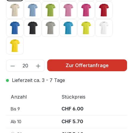
Hellbeige 815
Hellblau 57
Hellgrün 67
Hellpink 250
Kirsche 300
Rot 35
Royal Blau 55
Schwarz 99
Silber 94
Türkis 54
Warnschutz Grün 6
Weiss 00
Zitrone 10
Zur Offertanfrage
Lieferzeit ca. 3 - 7 Tage
Anzahl
Stückpreis
CHF 6.00
Bis
9
CHF 5.70
Ab
10