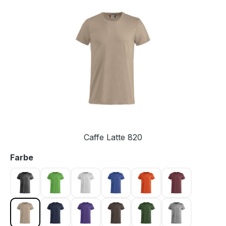
Bildergalerie überspringen
Caffe Latte 820
auswählen
Farbe
Antrazit meliert 955
Apfelgrün 605
Asche 92
Blau 56
Blutorange 18
Bordeaux 38
Caffe Latte 820
Dunkel Marine 580
Dunkellila 44
Dunkelmocca 825
Flaschengrün 68
Graumeliert 