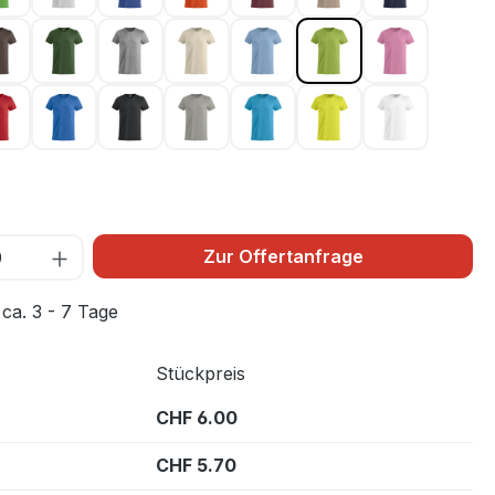
la 44
Dunkelmocca 825
Flaschengrün 68
Graumeliert 95
Hellbeige 815
Hellblau 57
Hellgrün 67
Hellpink 25
 300
Rot 35
Royal Blau 55
Schwarz 99
Silber 94
Türkis 54
Warnschutz Grün 
Weiss 00
10
Zur Offertanfrage
 ca. 3 - 7 Tage
Stückpreis
CHF 6.00
CHF 5.70