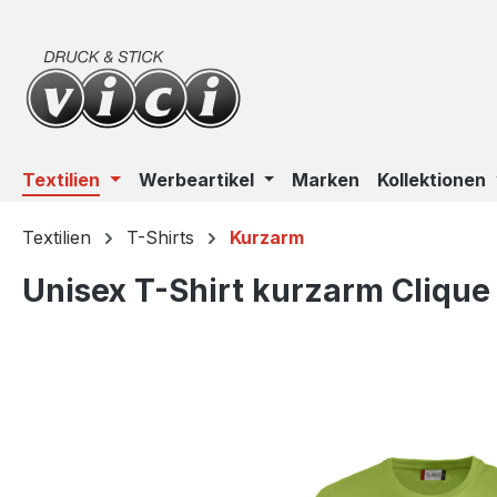
m Hauptinhalt springen
Zur Suche springen
Zur Hauptnavigation springen
Textilien
Werbeartikel
Marken
Kollektionen
Textilien
T-Shirts
Kurzarm
Unisex T-Shirt kurzarm Clique
Bildergalerie überspringen