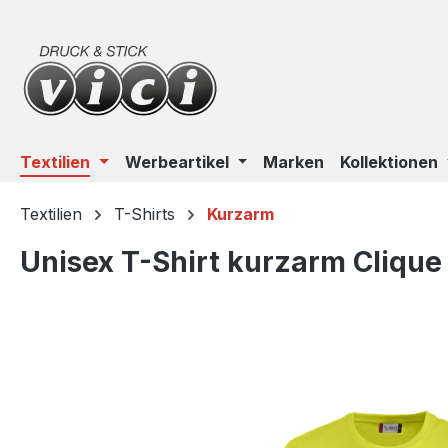
m Hauptinhalt springen
Zur Suche springen
Zur Hauptnavigation springen
Textilien
Werbeartikel
Marken
Kollektionen
Textilien
T-Shirts
Kurzarm
Unisex T-Shirt kurzarm Clique
Bildergalerie überspringen