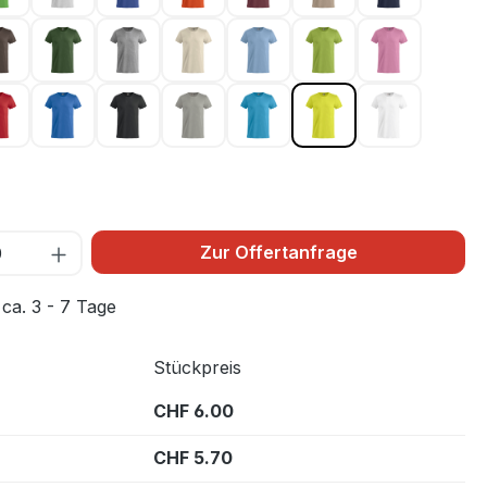
la 44
Dunkelmocca 825
Flaschengrün 68
Graumeliert 95
Hellbeige 815
Hellblau 57
Hellgrün 67
Hellpink 25
 300
Rot 35
Royal Blau 55
Schwarz 99
Silber 94
Türkis 54
Warnschutz Grün 
Weiss 00
10
Zur Offertanfrage
 ca. 3 - 7 Tage
Stückpreis
CHF 6.00
CHF 5.70