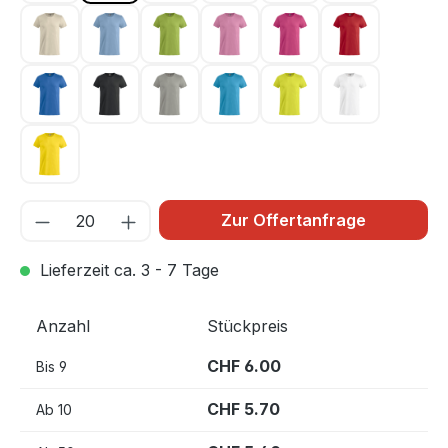
Hellbeige 815
Hellblau 57
Hellgrün 67
Hellpink 250
Kirsche 300
Rot 35
Royal Blau 55
Schwarz 99
Silber 94
Türkis 54
Warnschutz Grün 6
Weiss 00
Zitrone 10
Zur Offertanfrage
Lieferzeit ca. 3 - 7 Tage
Anzahl
Stückpreis
CHF 6.00
Bis
9
CHF 5.70
Ab
10