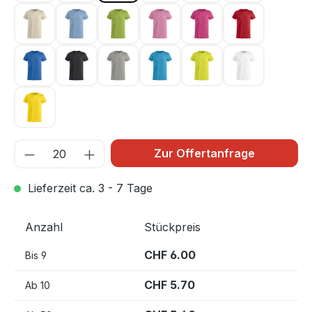
Hellbeige 815
Hellblau 57
Hellgrün 67
Hellpink 250
Kirsche 300
Rot 35
Royal Blau 55
Schwarz 99
Silber 94
Türkis 54
Warnschutz Grün 6
Weiss 00
Zitrone 10
Zur Offertanfrage
Lieferzeit ca. 3 - 7 Tage
Anzahl
Stückpreis
CHF 6.00
Bis
9
CHF 5.70
Ab
10