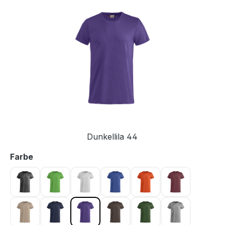
Bildergalerie überspringen
Dunkellila 44
auswählen
Farbe
Antrazit meliert 955
Apfelgrün 605
Asche 92
Blau 56
Blutorange 18
Bordeaux 38
Caffe Latte 820
Dunkel Marine 580
Dunkellila 44
Dunkelmocca 825
Flaschengrün 68
Graumeliert 