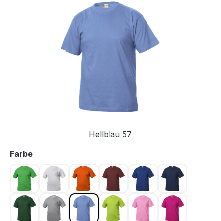
Bildergalerie überspringen
Hellblau 57
auswählen
Farbe
Apfelgrün 605
Asche 92
Blutorange 18
Bordeaux 38
Dunkel Blau 56
Dunkel Mari
Flaschengrün 68
Graumeliert 95
Hellblau 57
Hellgrün 67
Hellpink 250
Kirsche 300