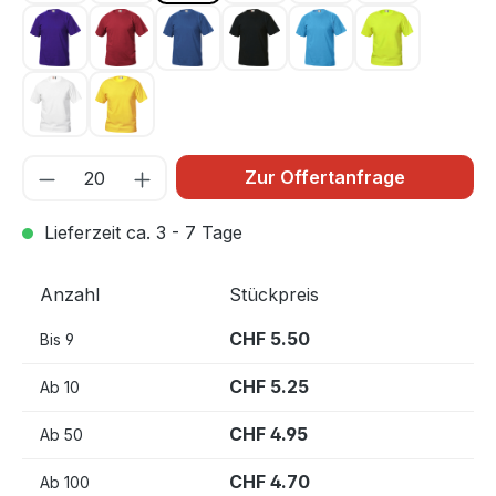
Lila 44
Rot 35
Royal Blau 55
Schwarz 99
Türkis 54
Warnschutz 
Weiss 00
Zitrone 10
Zur Offertanfrage
Lieferzeit ca. 3 - 7 Tage
Anzahl
Stückpreis
CHF 5.50
Bis
9
CHF 5.25
Ab
10
CHF 4.95
Ab
50
CHF 4.70
Ab
100