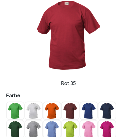
Bildergalerie überspringen
Rot 35
auswählen
Farbe
Apfelgrün 605
Asche 92
Blutorange 18
Bordeaux 38
Dunkel Blau 56
Dunkel Mari
Flaschengrün 68
Graumeliert 95
Hellblau 57
Hellgrün 67
Hellpink 250
Kirsche 300