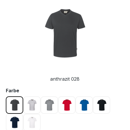
Bildergalerie überspringen
anthrazit 028
auswählen
Farbe
anthrazit 028
ash meliert 024
grau meliert 015
rot 002
royalblau 010
schwarz 005
tinte 034
weiß 001