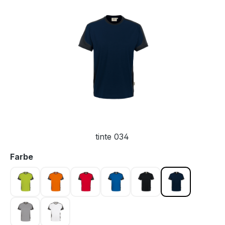
Bildergalerie überspringen
tinte 034
auswählen
Farbe
kiwi 040
orange 027
rot 002
royalblau 010
schwarz 005
tinte 034
titan 043
weiß 001