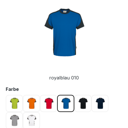
Bildergalerie überspringen
royalblau 010
auswählen
Farbe
kiwi 040
orange 027
rot 002
royalblau 010
schwarz 005
tinte 034
titan 043
weiß 001