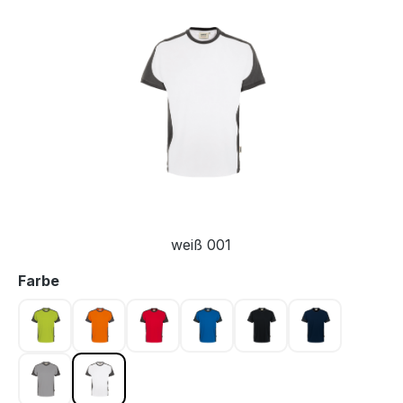
Bildergalerie überspringen
weiß 001
auswählen
Farbe
kiwi 040
orange 027
rot 002
royalblau 010
schwarz 005
tinte 034
titan 043
weiß 001