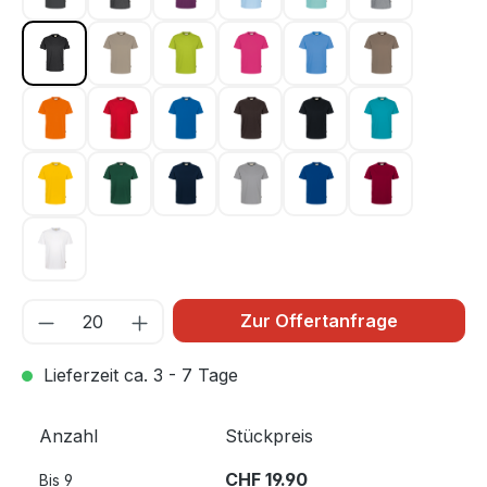
anthrazit 028
anthrazit meliert 328
aubergine 118
eisblau 020
eisgrün 059
grau meliert 
karbongrau 064
khaki 080
kiwi 040
magenta 122
malibublau 041
nougat 128
orange 027
rot 002
royalblau 010
schokolade 022
schwarz 005
smaragd 012
sonne 035
tanne 072
tinte 034
titan 043
ultramarinblau 129
weinrot 017
weiß 001
Zur Offertanfrage
Lieferzeit ca. 3 - 7 Tage
Anzahl
Stückpreis
CHF 19.90
Bis
9