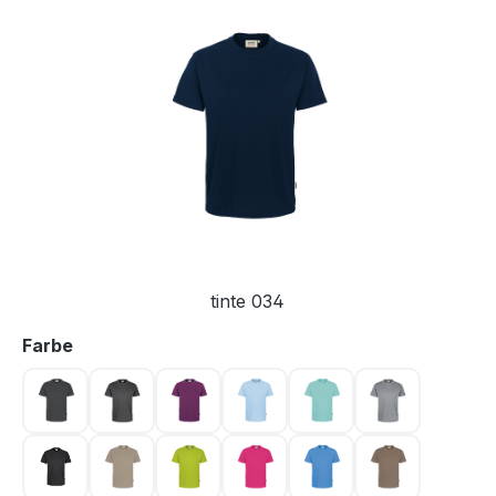
Bildergalerie überspringen
tinte 034
auswählen
Farbe
anthrazit 028
anthrazit meliert 328
aubergine 118
eisblau 020
eisgrün 059
grau meliert 
karbongrau 064
khaki 080
kiwi 040
magenta 122
malibublau 041
nougat 128