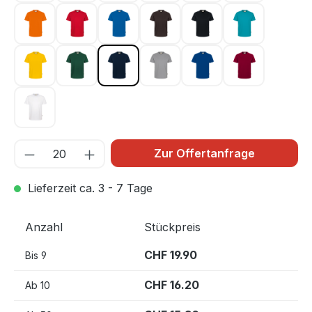
orange 027
rot 002
royalblau 010
schokolade 022
schwarz 005
smaragd 012
sonne 035
tanne 072
tinte 034
titan 043
ultramarinblau 129
weinrot 017
weiß 001
Zur Offertanfrage
Lieferzeit ca. 3 - 7 Tage
Anzahl
Stückpreis
CHF 19.90
Bis
9
CHF 16.20
Ab
10