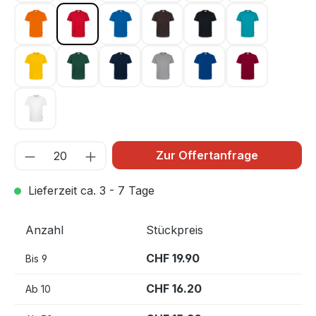
orange 027
rot 002
royalblau 010
schokolade 022
schwarz 005
smaragd 012
sonne 035
tanne 072
tinte 034
titan 043
ultramarinblau 129
weinrot 017
weiß 001
Zur Offertanfrage
Lieferzeit ca. 3 - 7 Tage
Anzahl
Stückpreis
CHF 19.90
Bis
9
CHF 16.20
Ab
10