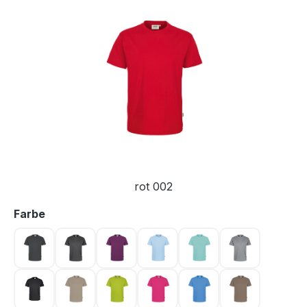
Bildergalerie überspringen
rot 002
auswählen
Farbe
anthrazit 028
anthrazit meliert 328
aubergine 118
eisblau 020
eisgrün 059
grau meliert 
karbongrau 064
khaki 080
kiwi 040
magenta 122
malibublau 041
nougat 128