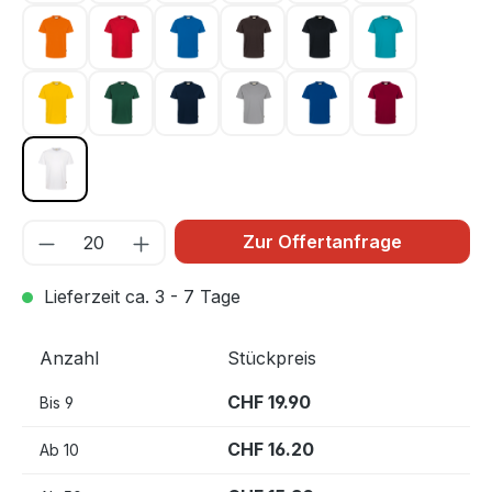
orange 027
rot 002
royalblau 010
schokolade 022
schwarz 005
smaragd 012
sonne 035
tanne 072
tinte 034
titan 043
ultramarinblau 129
weinrot 017
weiß 001
Zur Offertanfrage
Lieferzeit ca. 3 - 7 Tage
Anzahl
Stückpreis
CHF 19.90
Bis
9
CHF 16.20
Ab
10