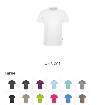
Bildergalerie überspringen
weiß 001
auswählen
Farbe
anthrazit 028
anthrazit meliert 328
aubergine 118
eisblau 020
eisgrün 059
grau meliert 
karbongrau 064
khaki 080
kiwi 040
magenta 122
malibublau 041
nougat 128