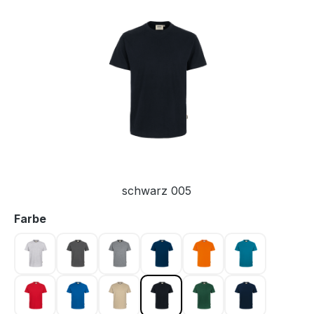
Bildergalerie überspringen
schwarz 005
auswählen
Farbe
ash meliert 024
graphit 042
grau meliert 015
marine 003
orange 027
petrol 046
rot 002
royalblau 010
sand 007
schwarz 005
tanne 072
tinte 034