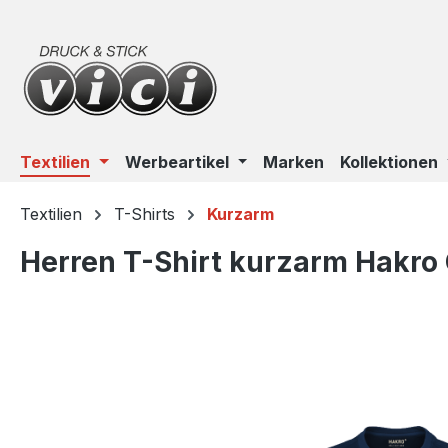
m Hauptinhalt springen
Zur Suche springen
Zur Hauptnavigation springen
Textilien
Werbeartikel
Marken
Kollektionen
Textilien
T-Shirts
Kurzarm
Herren T-Shirt kurzarm Hakr
Bildergalerie überspringen