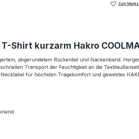
Zum Merkze
n T-Shirt kurzarm Hakro COOLM
ängertem, abgerundetem Rückenteil und Nackenband. Herges
chnellen Transport der Feuchtigkeit an die Textilaußenseit
-Necklabel für höchsten Tragekomfort und gewebtes HAKRO
cknend