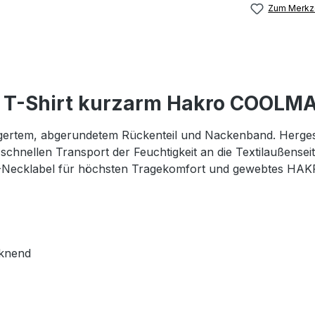
Zum Merkze
n T-Shirt kurzarm Hakro COOLM
ängertem, abgerundetem Rückenteil und Nackenband. Herges
chnellen Transport der Feuchtigkeit an die Textilaußenseit
-Necklabel für höchsten Tragekomfort und gewebtes HAKRO
cknend