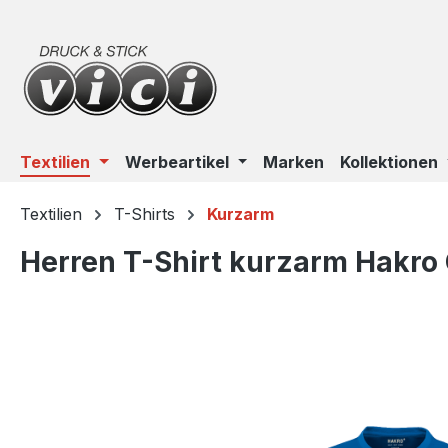
m Hauptinhalt springen
Zur Suche springen
Zur Hauptnavigation springen
Textilien
Werbeartikel
Marken
Kollektionen
Textilien
T-Shirts
Kurzarm
Herren T-Shirt kurzarm Hakr
Bildergalerie überspringen