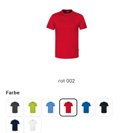
Bildergalerie überspringen
rot 002
auswählen
Farbe
anthrazit 028
kiwi 040
malibublau 041
rot 002
royalblau 010
schwarz 005
tinte 034
weiß 001