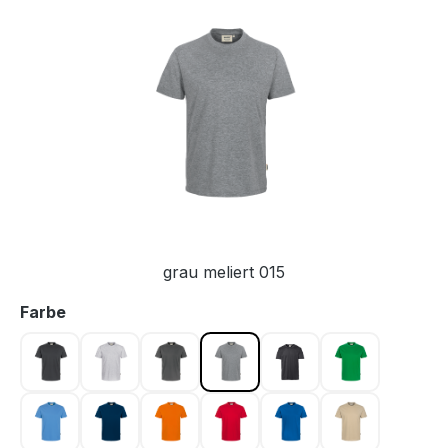
Bildergalerie überspringen
grau meliert 015
auswählen
Farbe
anthrazit 028
ash meliert 024
graphit 042
grau meliert 015
karbongrau 064
kellygrün 02
malibublau 041
marine 003
orange 027
rot 002
royalblau 010
sand 007