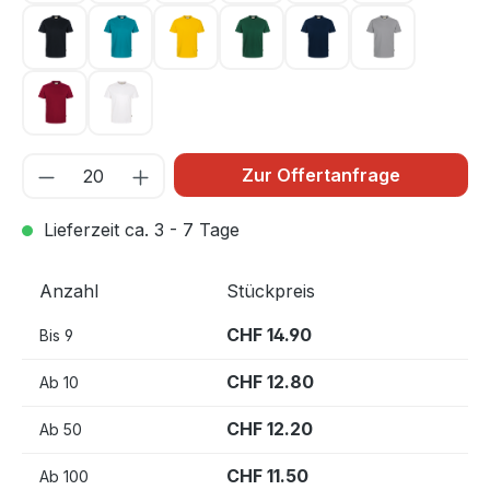
schwarz 005
smaragd 012
sonne 035
tanne 072
tinte 034
titan 043
weinrot 017
weiß 001
Zur Offertanfrage
Lieferzeit ca. 3 - 7 Tage
Anzahl
Stückpreis
CHF 14.90
Bis
9
CHF 12.80
Ab
10
CHF 12.20
Ab
50
CHF 11.50
Ab
100