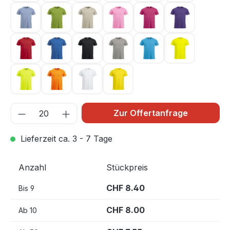
Hellblau 57
Hellgrün 67
Hellkhaki 815
Hellpink 250
Kirsche 300
Lila 44
Rot 35
Royal Blau 55
Schwarz 99
Silber 94
Türkis 54
Warnschutz 
Warnschutz Grün 600
Warnschutz Orange 170
Weiss 00
Zitrone 10
Zur Offertanfrage
Lieferzeit ca. 3 - 7 Tage
Anzahl
Stückpreis
CHF 8.40
Bis
9
CHF 8.00
Ab
10