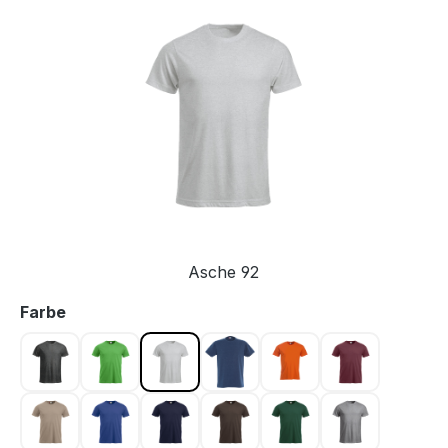
Bildergalerie überspringen
Asche 92
auswählen
Farbe
Anthrazit meliert 955
Apfelgrün 605
Asche 92
Blau 565
Blutorange 18
Bordeaux 38
Caffe Latte 820
Dunkel Blau 56
Dunkel Marine 580
Dunkelmocca 825
Flaschengrün 68
Graumeliert 