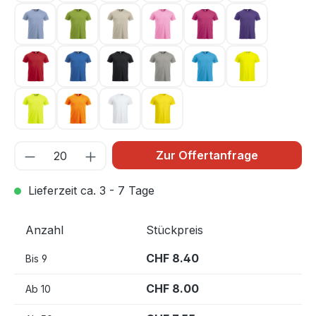
Hellblau 57
Hellgrün 67
Hellkhaki 815
Hellpink 250
Kirsche 300
Lila 44
Rot 35
Royal Blau 55
Schwarz 99
Silber 94
Türkis 54
Warnschutz 
Warnschutz Grün 600
Warnschutz Orange 170
Weiss 00
Zitrone 10
Zur Offertanfrage
Lieferzeit ca. 3 - 7 Tage
Anzahl
Stückpreis
CHF 8.40
Bis
9
CHF 8.00
Ab
10