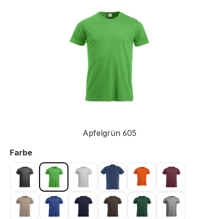
Bildergalerie überspringen
Apfelgrün 605
auswählen
Farbe
Anthrazit meliert 955
Apfelgrün 605
Asche 92
Blau 565
Blutorange 18
Bordeaux 38
Caffe Latte 820
Dunkel Blau 56
Dunkel Marine 580
Dunkelmocca 825
Flaschengrün 68
Graumeliert 