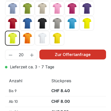
Hellblau 57
Hellgrün 67
Hellkhaki 815
Hellpink 250
Kirsche 300
Lila 44
Rot 35
Royal Blau 55
Schwarz 99
Silber 94
Türkis 54
Warnschutz 
Warnschutz Grün 600
Warnschutz Orange 170
Weiss 00
Zitrone 10
Zur Offertanfrage
Lieferzeit ca. 3 - 7 Tage
Anzahl
Stückpreis
CHF 8.40
Bis
9
CHF 8.00
Ab
10