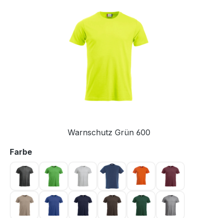
Bildergalerie überspringen
Warnschutz Grün 600
auswählen
Farbe
Anthrazit meliert 955
Apfelgrün 605
Asche 92
Blau 565
Blutorange 18
Bordeaux 38
Caffe Latte 820
Dunkel Blau 56
Dunkel Marine 580
Dunkelmocca 825
Flaschengrün 68
Graumeliert 