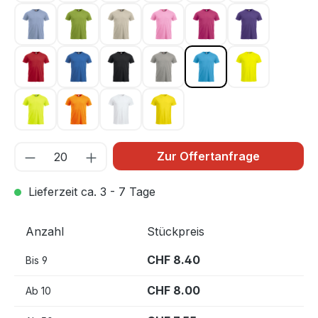
Hellblau 57
Hellgrün 67
Hellkhaki 815
Hellpink 250
Kirsche 300
Lila 44
Rot 35
Royal Blau 55
Schwarz 99
Silber 94
Türkis 54
Warnschutz 
Warnschutz Grün 600
Warnschutz Orange 170
Weiss 00
Zitrone 10
Zur Offertanfrage
Lieferzeit ca. 3 - 7 Tage
Anzahl
Stückpreis
CHF 8.40
Bis
9
CHF 8.00
Ab
10