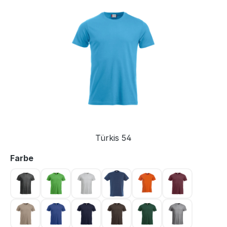
Bildergalerie überspringen
Türkis 54
auswählen
Farbe
Anthrazit meliert 955
Apfelgrün 605
Asche 92
Blau 565
Blutorange 18
Bordeaux 38
Caffe Latte 820
Dunkel Blau 56
Dunkel Marine 580
Dunkelmocca 825
Flaschengrün 68
Graumeliert 