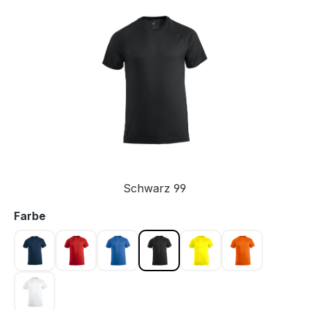
Bildergalerie überspringen
Schwarz 99
auswählen
Farbe
Dark navy 580
Rot 35
Royal Blau 55
Schwarz 99
Warnschutz Gelb 11
Warnschutz 
Weiss 00