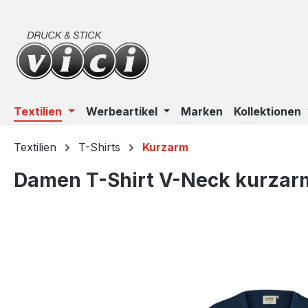
m Hauptinhalt springen
Zur Suche springen
Zur Hauptnavigation springen
Textilien
Werbeartikel
Marken
Kollektionen
Textilien
T-Shirts
Kurzarm
Damen T-Shirt V-Neck kurzarm
Bildergalerie überspringen