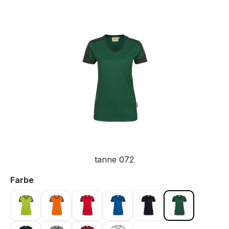
Bildergalerie überspringen
tanne 072
auswählen
Farbe
kiwi 040
orange 027
rot 002
royalblau 010
schwarz 005
tanne 072