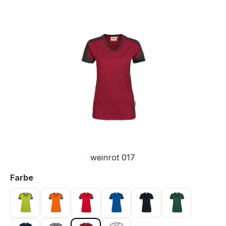
Bildergalerie überspringen
weinrot 017
auswählen
Farbe
kiwi 040
orange 027
rot 002
royalblau 010
schwarz 005
tanne 072