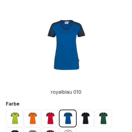
Bildergalerie überspringen
royalblau 010
auswählen
Farbe
kiwi 040
orange 027
rot 002
royalblau 010
schwarz 005
tanne 072