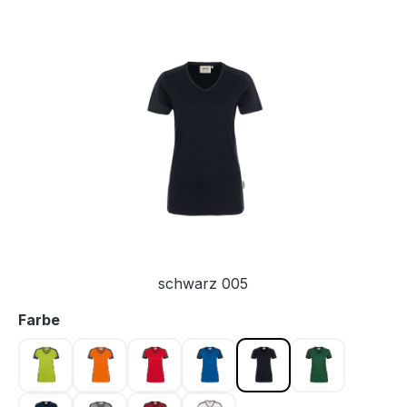
Bildergalerie überspringen
schwarz 005
auswählen
Farbe
kiwi 040
orange 027
rot 002
royalblau 010
schwarz 005
tanne 072