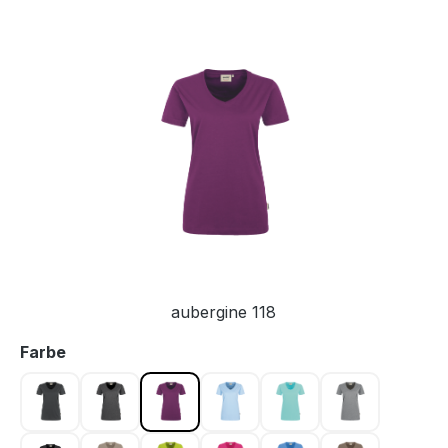
Bildergalerie überspringen
aubergine 118
auswählen
Farbe
anthrazit 028
anthrazit meliert 328
aubergine 118
eisblau 020
eisgrün 059
grau meliert 