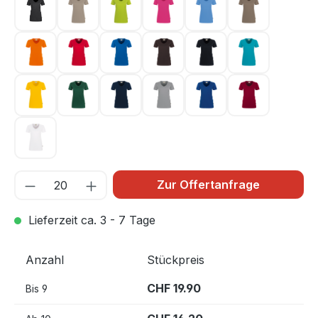
karbongrau 064
khaki 080
kiwi 040
magenta 122
malibublau 041
nougat 128
orange 027
rot 002
royalblau 010
schokolade 022
schwarz 005
smaragd 012
sonne 035
tanne 072
tinte 034
titan 043
ultramarinblau 129
weinrot 017
weiß 001
Zur Offertanfrage
Lieferzeit ca. 3 - 7 Tage
Anzahl
Stückpreis
CHF 19.90
Bis
9