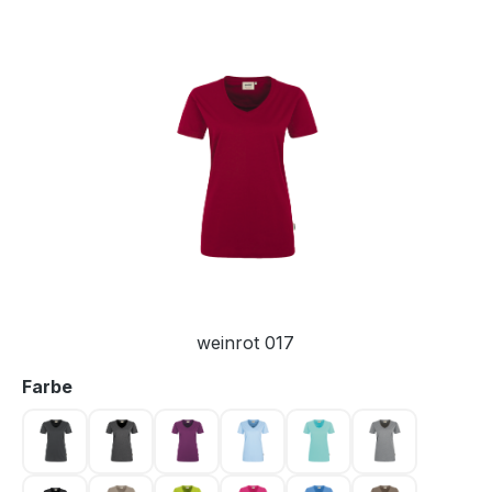
Bildergalerie überspringen
weinrot 017
auswählen
Farbe
anthrazit 028
anthrazit meliert 328
aubergine 118
eisblau 020
eisgrün 059
grau meliert 