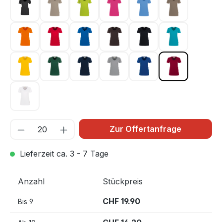
karbongrau 064
khaki 080
kiwi 040
magenta 122
malibublau 041
nougat 128
orange 027
rot 002
royalblau 010
schokolade 022
schwarz 005
smaragd 012
sonne 035
tanne 072
tinte 034
titan 043
ultramarinblau 129
weinrot 017
weiß 001
Zur Offertanfrage
Lieferzeit ca. 3 - 7 Tage
Anzahl
Stückpreis
CHF 19.90
Bis
9