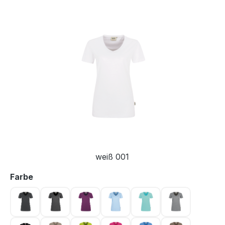
Bildergalerie überspringen
weiß 001
auswählen
Farbe
anthrazit 028
anthrazit meliert 328
aubergine 118
eisblau 020
eisgrün 059
grau meliert 