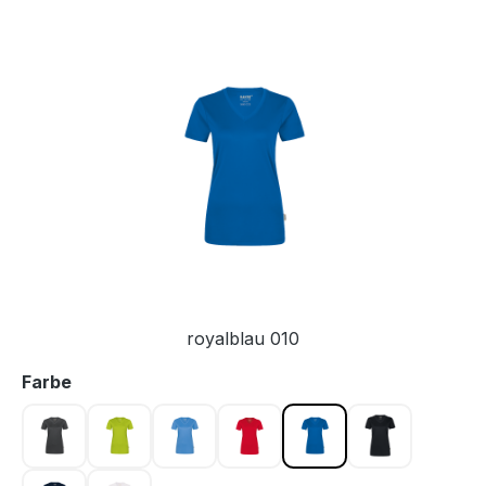
Bildergalerie überspringen
royalblau 010
auswählen
Farbe
anthrazit 028
kiwi 040
malibublau 041
rot 002
royalblau 010
schwarz 005