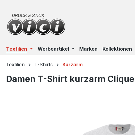
m Hauptinhalt springen
Zur Suche springen
Zur Hauptnavigation springen
Textilien
Werbeartikel
Marken
Kollektionen
Textilien
T-Shirts
Kurzarm
Damen T-Shirt kurzarm Clique
Bildergalerie überspringen