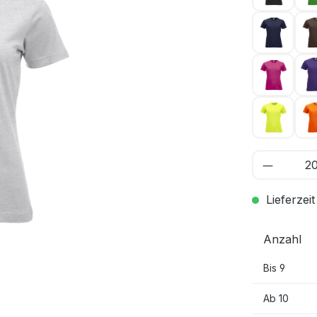
Dunkel 
Kirsche
Warnsch
Lieferzeit
Anzahl
Bis
9
Ab
10