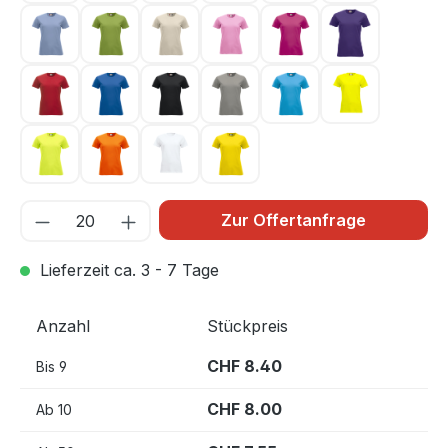
Hellblau 57
Hellgrün 67
Hellkhaki 815
Hellpink 250
Kirsche 300
Lila 44
Rot 35
Royal Blau 55
Schwarz 99
Silber 94
Türkis 54
Warnschutz 
Warnschutz Grün 600
Warnschutz Orange 170
Weiss 00
Zitrone 10
Zur Offertanfrage
Lieferzeit ca. 3 - 7 Tage
Anzahl
Stückpreis
CHF 8.40
Bis
9
CHF 8.00
Ab
10