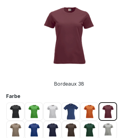
Bildergalerie überspringen
Bordeaux 38
auswählen
Farbe
Anthrazit meliert 955
Apfelgrün 605
Asche 92
Blau 565
Blutorange 18
Bordeaux 38
Caffe Latte 820
Dunkel Blau 56
Dunkel Marine 580
Dunkelmocca 825
Flaschengrün 68
Graumeliert 