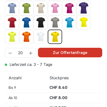
Hellblau 57
Hellgrün 67
Hellkhaki 815
Hellpink 250
Kirsche 300
Lila 44
Rot 35
Royal Blau 55
Schwarz 99
Silber 94
Türkis 54
Warnschutz 
Warnschutz Grün 600
Warnschutz Orange 170
Weiss 00
Zitrone 10
Zur Offertanfrage
Lieferzeit ca. 3 - 7 Tage
Anzahl
Stückpreis
CHF 8.40
Bis
9
CHF 8.00
Ab
10