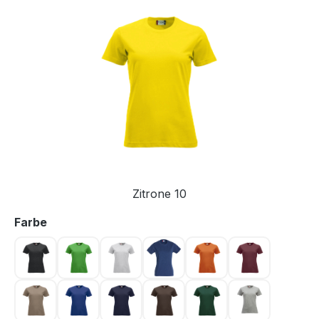
Bildergalerie überspringen
Zitrone 10
auswählen
Farbe
Anthrazit meliert 955
Apfelgrün 605
Asche 92
Blau 565
Blutorange 18
Bordeaux 38
Caffe Latte 820
Dunkel Blau 56
Dunkel Marine 580
Dunkelmocca 825
Flaschengrün 68
Graumeliert 