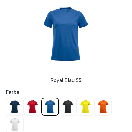
Bildergalerie überspringen
Royal Blau 55
auswählen
Farbe
Dark navy 580
Rot 35
Royal Blau 55
Schwarz 99
Warnschutz Gelb 11
Warnschutz 
Weiss 00