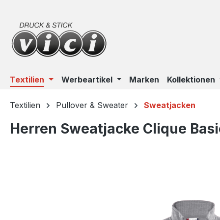
m Hauptinhalt springen
Zur Suche springen
Zur Hauptnavigation springen
Textilien
Werbeartikel
Marken
Kollektionen
Textilien
Pullover & Sweater
Sweatjacken
Herren Sweatjacke Clique Bas
Bildergalerie überspringen