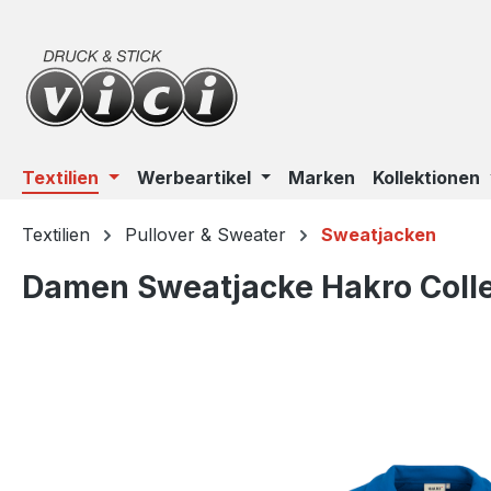
m Hauptinhalt springen
Zur Suche springen
Zur Hauptnavigation springen
Textilien
Werbeartikel
Marken
Kollektionen
Textilien
Pullover & Sweater
Sweatjacken
Damen Sweatjacke Hakro Coll
Bildergalerie überspringen